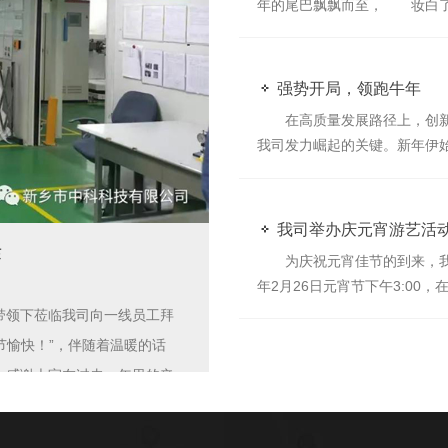
年的尾巴飘飘而至， 妆白
尽早攻克难点，加强对5S的
由于春节期间，客户定单剧增，
程中遇到的问题。要在确保安
发货。设备人员及生产人员冒
安全地、**地、**地完成202
护”着客户的每一份托付。25
强势开局，领跑牛年
发。在综合办的组织下，全员
在高质量发展路径上，创新
的交付，确保了公司几家战略
我司发力崛起的关键。新年伊始
份朴实的工作，都有不平凡的
展。 2月18日，中科科技
风雨无阻，正因为有你有我，
台综合频道采访。 在今年春
保全国各地订单按时交付。中
我司举办庆元宵游艺活
工“三班倒”，机械满负荷运转
作
为庆祝元宵佳节的到来，我公
的多年积累和政策导向，锂离
年2月26日元宵节下午3:00
电池核心材料，中科科技创造
在办公楼后楼主道拉开了帷幕
带领下莅临我司向一线员工拜
行业中大放异彩。总经理王向
采烈。活动项目多种多样：接
节愉快！”，伴随着温暖的话
去年下半年出现了爆发性增长，
有趣的是男女对抗拔河比赛，每
积累，产品正适合这方面的应
，感谢大家在过去一年里的辛
喊声连成一片，每个人都涨红
今年产量、销量都能够翻番。
大家互致新春祝福和美好祝
较受欢迎的，早早摆放好了各
动能。 面对行业利好，中科
作指明了方向。 **指出：要
6个圈，向着自己喜欢的物品
升级产品，不断提高市场竞争