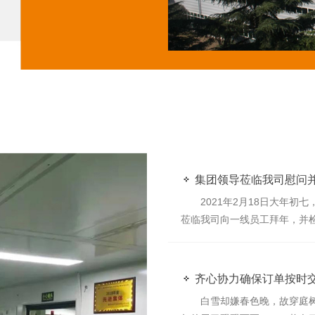
集团领导莅临我司慰问
2021年2月18日大年初七
莅临我司向一线员工拜年，并
场，“新年好！”“春节愉快！
氛围中，总经理冀学峰与员工
的辛勤工作，详细询问了大家
齐心协力确保订单按时
家互致新春祝福和美好祝愿。
白雪却嫌春色晚，故穿庭树作
给我司接下来的工作指明了方