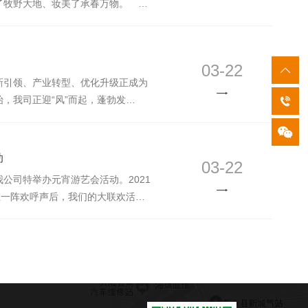
了牧野大地、妆美了承春万物。
管理。积极主动并及时地解决在生产过
当晚中科公司50万余平的订单等待
全的前提下，进一步提高工作质量，
着大雪，顶着滚滚春雷小心翼翼地“守
1年度工作任务。
日一大早，货物陆续装箱中，整装待
03-22
清除积雪，开辟道路，确保定单及时
引领、产业转型、优化升级正成为
合作客户的正常生产需求。 每一
，我司正迎“风”而起，蓬勃发
付出，每一次准时抵达，都有我们的
有限公司总经理王向东接受新乡电视
中科才显得生机勃勃。
节假期期间，生产线开足马力来确
科科技有限公司全力以赴抓生产，员
动
03-22
，一派繁忙景象。得益于新能源行业
司特举办元宵游艺会活动。2021
子电池出现了快速增长的需求。作为
，在一阵欢呼声后，我们的大联欢活动
的干法双向拉伸锂离子电池隔膜也在
。 活动现场人声鼎沸，个个兴高
东采访中说：大型储能电站和5G基站
力跑比赛、猜谜语、拔河、套圈等。
我公司经过近20年的研发，技术的
次男生6人，女生8人，加油声、呐
用，订单也出现了较大的增长，预计
了脸。又激烈又热闹。套圈活动是比
源源不断的订单为企业注入发展的新
种各样的小物品，大家排好队，每人
公司已做好新的布局，立足创新，
丢去。套中了的高兴得手舞足蹈；没
力。我司员工必将铆足干劲、开足马